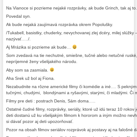
Na Vianoce si pozrieme nejaké rozprávky, ak bude Grinch, tak aj to.
Povedal syn.
Ak bude nejaká zaujímavá rozprávka okrem Popolušky.
/Tukabell, basistky, chuderky, nevychovanej zlej dcéry, milej slúžky –
nazývať…../.
Aj Mrázika si pozrieme ak bude…
Som zvedavá na tie nechutné, smiešne, tučné alebo netučné ruské,
nepríjemné ženy všelijakého národu.
Aby som sa zasmiala.
Aha Srek už bol aj Fiona.
Nezabudnite na rôzne americké filmy či komédie a iné…. S peknými
tučnými, chudými, blondýnami a ryšavými, starými, či mladými. Či
Filmy pre deti : postrach Denis, Sám doma…..
Ostatné čudné filmy, rozprávky, seriály, ktoré už idú teraz 10 rokov 
deti dostanú už ku všelijakým filmom k hororom a iným možno nev
si dávať pozor aj deti upozorňovať.
Pozor na obsah filmov seriálov rozprávok aj postavy aj na falošné