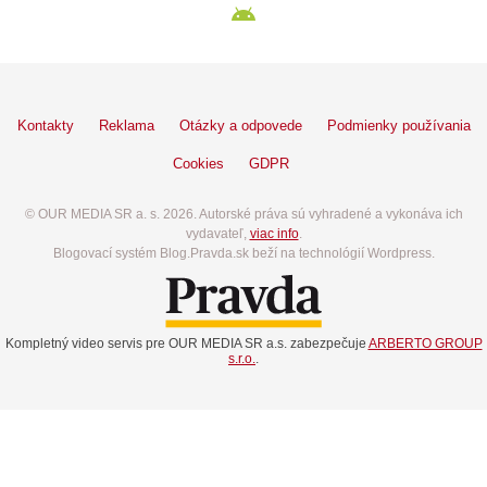
Kontakty
Reklama
Otázky a odpovede
Podmienky používania
Cookies
GDPR
© OUR MEDIA SR a. s. 2026. Autorské práva sú vyhradené a vykonáva ich
vydavateľ,
viac info
.
Blogovací systém Blog.Pravda.sk beží na technológií Wordpress.
Kompletný video servis pre OUR MEDIA SR a.s. zabezpečuje
ARBERTO GROUP
s.r.o.
.