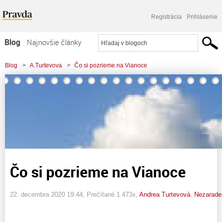
Registrácia
Prihlásenie
Blog
Najnovšie články
Najčítanejšie články
Blog
>
A.Turtevova
>
Čo si pozrieme na Vianoce
Najkomentovanejšie články
Zoznam blogov
Komerčné blogy
Čo si pozrieme na Vianoce
22. decembra 2020 19:44
, Prečítané 1 473x,
Andrea Turtevová
,
Nezarade