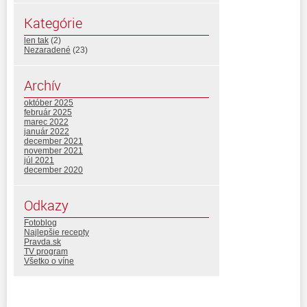
Kategórie
len tak
(2)
Nezaradené
(23)
Archív
október 2025
február 2025
marec 2022
január 2022
december 2021
november 2021
júl 2021
december 2020
Odkazy
Fotoblog
Najlepšie recepty
Pravda.sk
TV program
Všetko o víne