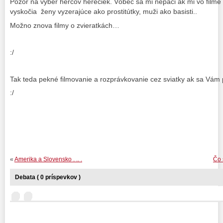
Pozor na výber hercov herečiek. Vôbec sa mi nepáči ak mi vo filme 
vyskočia ženy vyzerajúce ako prostitútky, muži ako basisti..
Možno znova filmy o zvieratkách…
:/
Tak teda pekné filmovanie a rozprávkovanie cez sviatky ak sa Vám
:/
«
Amerika a Slovensko . .. .
Čo 
Debata ( 0 príspevkov )