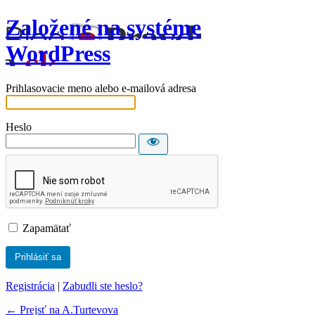
Založené na systéme
WordPress
Prihlasovacie meno alebo e-mailová adresa
Heslo
Zapamätať
Registrácia
|
Zabudli ste heslo?
← Prejsť na A.Turtevova