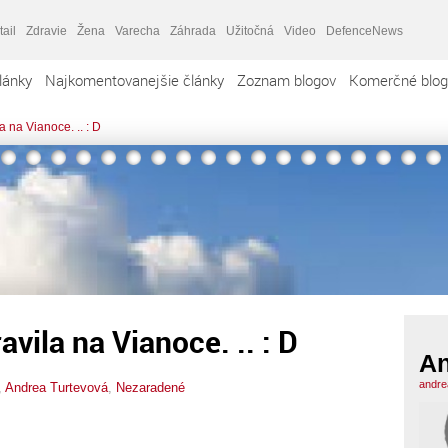
tail
Zdravie
Žena
Varecha
Záhrada
Užitočná
Video
DefenceNews
lánky
Najkomentovanejšie články
Zoznam blogov
Komerčné blog
 na Vianoce. .. : D
vila na Vianoce. .. : D
An
andre
,
Andrea Turtevová
,
Nezaradené