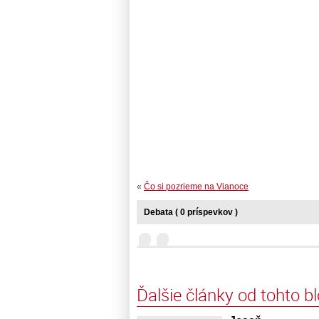
«
Čo si pozrieme na Vianoce
Debata ( 0 príspevkov )
Ďalšie články od tohto b