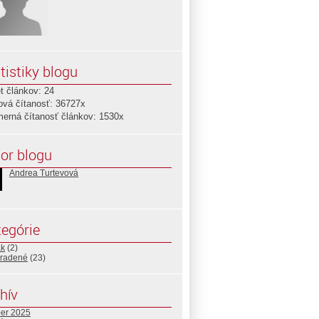
tistiky blogu
t článkov: 24
ová čítanosť: 36727x
merná čítanosť článkov: 1530x
or blogu
Andrea Turtevová
egórie
ak
(2)
radené
(23)
hív
ber 2025