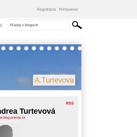
Registrácia
Prihlásenie
y
A.Turtevova
RSS
drea Turtevová
at.blog.pravda.sk