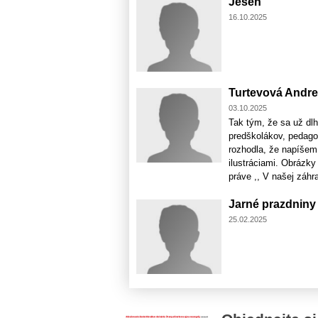
Jeseň
16.10.2025
Turtevová Andre
03.10.2025
Tak tým, že sa už dl
predškolákov, pedago
rozhodla, že napíšem 
ilustráciami. Obrázky 
práve ,, V našej záhrad
Jarné prazdniny
25.02.2025