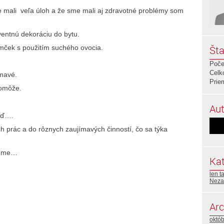
 mali veľa úloh a že sme mali aj zdravotné problémy som
ventnú dekoráciu do bytu.
Šta
omček s použitím suchého ovocia.
Poče
Celk
ímavé.
Prie
pomôže.
Aut
atď….
h prác a do rôznych zaujímavých činností, čo sa týka
jeme…
Kat
len t
Neza
Arc
októ