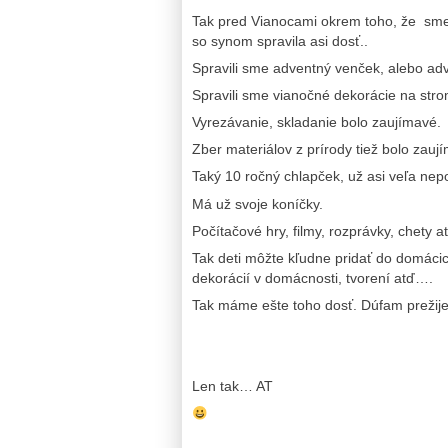
Tak pred Vianocami okrem toho, že sme
so synom spravila asi dosť..
Spravili sme adventný venček, alebo ad
Spravili sme vianočné dekorácie na str
Vyrezávanie, skladanie bolo zaujímavé.
Zber materiálov z prírody tiež bolo zauj
Taký 10 ročný chlapček, už asi veľa ne
Má už svoje koníčky.
Počítačové hry, filmy, rozprávky, chety 
Tak deti môžte kľudne pridať do domácic
dekorácií v domácnosti, tvorení atď….
Tak máme ešte toho dosť. Dúfam preži
Len tak… AT