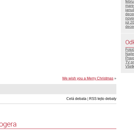
febr
mare
janu
dece
nove
júl 2
dece
Od
Foto
Najle
Prav
TV p
Všetk
We wish you a Merry Christmas
»
Celá debata
|
RSS tejto debaty
logera