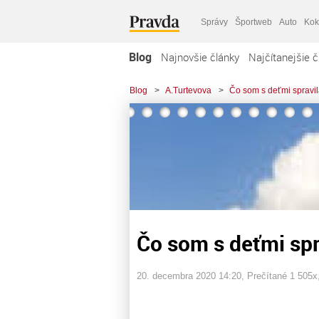
Správy
Športweb
Auto
Kok
Blog
Najnovšie články
Najčítanejšie č
Blog
>
A.Turtevova
>
Čo som s deťmi spravila
Čo som s deťmi spra
20. decembra 2020 14:20
, Prečítané 1 505x