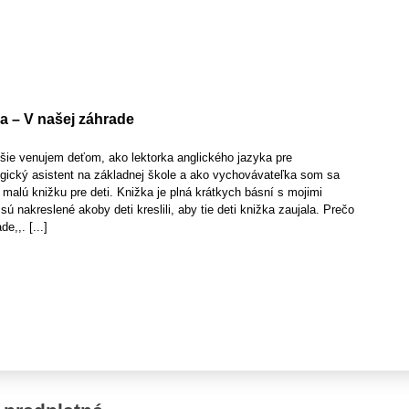
a – V našej záhrade
hšie venujem deťom, ako lektorka anglického jazyka pre
gický asistent na základnej škole a ako vychovávateľka som sa
malú knižku pre deti. Knižka je plná krátkych básní s mojimi
sú nakreslené akoby deti kreslili, aby tie deti knižka zaujala. Prečo
e,,. [...]