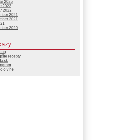
uár 2025
c 2022
ár 2022
mber 2021
mber 2021
021
mber 2020
kazy
blog
pšie recepty
da.sk
rogram
o o víne