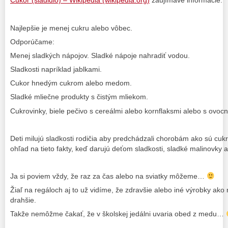
Cukor (sladidlo) – Wikipédia (wikipedia.org)
zaujímavé informácie.
Najlepšie je menej cukru alebo vôbec.
Odporúčame:
Menej sladkých nápojov. Sladké nápoje nahradiť vodou.
Sladkosti napríklad jablkami.
Cukor hnedým cukrom alebo medom.
Sladké mliečne produkty s čistým mliekom.
Cukrovinky, biele pečivo s cereálmi alebo kornflaksmi alebo s ovocn
Deti milujú sladkosti rodičia aby predchádzali chorobám ako sú cukro
ohľad na tieto fakty, keď darujú deťom sladkosti, sladké malinovky 
Ja si poviem vždy, že raz za čas alebo na sviatky môžeme…
Žiaľ na regáloch aj to už vidíme, že zdravšie alebo iné výrobky ako
drahšie.
Takže nemôžme čakať, že v školskej jedálni uvaria obed z medu…