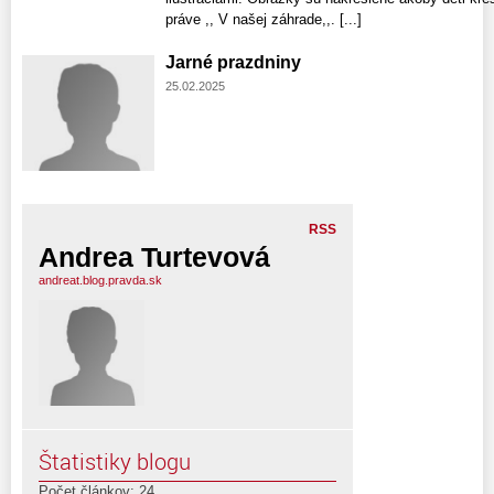
práve ,, V našej záhrade,,. [...]
Jarné prazdniny
25.02.2025
RSS
Andrea Turtevová
andreat.blog.pravda.sk
Štatistiky blogu
Počet článkov: 24