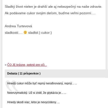
Sladký život nielen je drahší ale aj nebezpečný na naše zdravie.
Ak podávame cukor svojim deťom, buďme veľmi pozorní….
Andrea Turtevová
sladkosti….
sladké:) cukor:)
«
ČO JE krásne, pekné pre oči. .
Debata ( 11 príspevkov )
Hnedý cukor môže byť repný nerafinovaný, repný... ...
Neenzymatický. Už si zistil, že glykácia je... ...
Hnedy skodi viac, lebo je nevycisteny. ...