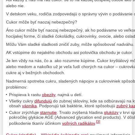
alebo nie.
V detskom veku, rodičia zodpovedajú o správny vývin o podávanie 
Cukor môže byť naozaj nebezpečný?
Áno cukor môže byť naozaj nebezpečný, ak ho podávame vo veľko
hocijakej forme, či sladké čokoládky, cukrovinky, ovocie, alebo oslad
Môžu Vám sladké sladkosti zničiť zuby, môže spôsobovať nadváhu.
AK vstúpime do nejakého obchodu asi polovička obchodu je cukor.
Je len vždy na nás, čo a ako rozumne kúpime. Cukor kryštálový m
alebo medom a nakoľko už je veľa ľudí chorých na cukor – cukrovká
cukre aj v bežných obchodoch.
Nadmerná spotreba cukru, sladených nápojov a cukroviniek spôsob
problémov:
Prispieva k rastu
obezity
, najmä u detí.
Všetky cukry
difundujú
do zubnej skloviny, kde sa odbúravajú na k
obsah
vápnika
. Podporujú tak baktérie, ktoré spôsobujú
zubný ka
Cukor zrýchľuje
starnutie
. Trvalo zvýšená hladina
glukózy
v krvi s
pokročilej glykácie AGE (Advanced glycation end products). V dôs
[3]
poškodenie tkanív účinkom
voľných radikálov
.