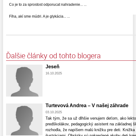
Co je to za sprostost odporucat nahradenie... ...
Fíha, akí sme múdri. A je glykácia... ...
Ďalšie články od tohto blogera
Jeseň
16.10.2025
Turtevová Andrea – V našej záhrade
03.10.2025
Tak tým, že sa už dlhšie venujem deťom, ako lekto
predškolákov, pedagogický asistent na základnej 
rozhodla, že napíšem malú knižku pre deti. Knižka 
ilustráciami. Obrázky sú nakreslené akoby deti kresl