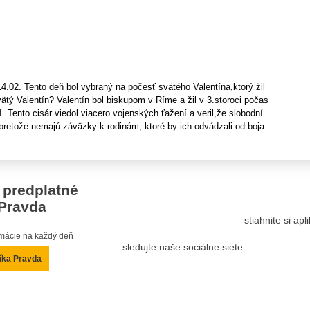
14.02. Tento deň bol vybraný na počesť svätého Valentína,ktorý žil
svätý Valentín? Valentín bol biskupom v Ríme a žil v 3.storoci počas
I. Tento cisár viedol viacero vojenských ťažení a veril,že slobodní
 pretože nemajú záväzky k rodinám, ktoré by ich odvádzali od boja.
 predplatné
Pravda
stiahnite si ap
ormácie na každý deň
sledujte naše sociálne siete
íka Pravda