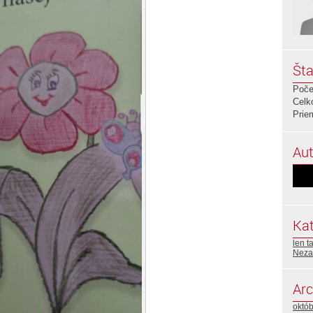
Šta
Poče
Celk
Prie
Aut
Kat
len t
Neza
Arc
októ