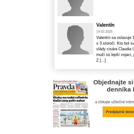
Valentín
14.02.2025
Valentín sa oslavuje 
v 3.storoči. Kto bol 
vlády cisára Claudia I
muži sú lepší vojaci,
Z [...]
Objednajte si
denníka 
a získajte užitočné inf
Predplatné denn