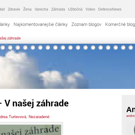
tail
Zdravie
Žena
Varecha
Záhrada
Užitočná
Video
DefenceNews
lánky
Najkomentovanejšie články
Zoznam blogov
Komerčné blog
našej záhrade
– V našej záhrade
An
andre
drea Turtevová
,
Nezaradené