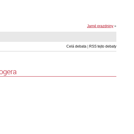
Jarné prazdniny
»
Celá debata
|
RSS tejto debaty
logera