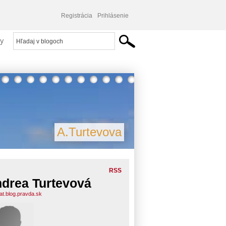
Registrácia
Prihlásenie
y
A.Turtevova
RSS
drea Turtevová
at.blog.pravda.sk