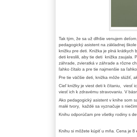
Tak tým, že sa už dlhšie venujem deťom,
pedagogický asistent na základnej škol
knižku pre deti. Knižka je plná krátkych
deti kreslili, aby tie deti knižka zaujala
záhrade, zvieratká v záhrade a rôzne ch
ľahko čítalo a pre tie najmenšie sa ľahko
Pre tie väčšie deti, knižka môže slúžiť, 
Cieľ knižky je viest deti k čítaniu, viesť
viesť ich k zdravému stravovaniu. V básn
Ako pedagogický asistent v knihe som sa 
malé tvory, každé sa vyznačuje s nieč
Knihu odporúčam pre všetky rodiny s deťm
Knihu si môžete kúpiť u mňa. Cena je 8