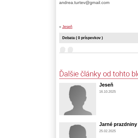
andrea.turtev@gmail.com
«
Jeseň
Debata ( 0 príspevkov )
Ďalšie články od tohto b
Jeseň
16.10.2025
Jarné prazdniny
25.02.2025