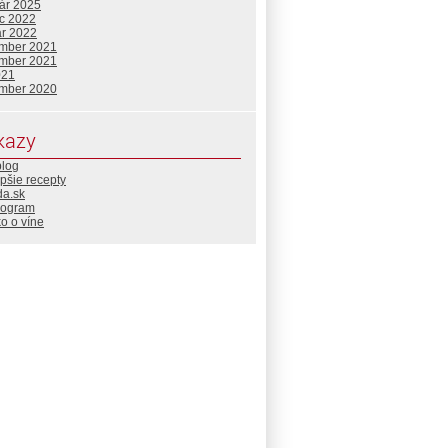
uár 2025
c 2022
ár 2022
mber 2021
mber 2021
021
mber 2020
kazy
blog
pšie recepty
da.sk
rogram
o o víne