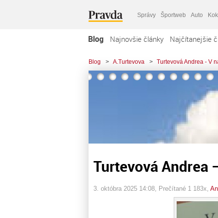
Správy
Športweb
Auto
Kok
Blog
Najnovšie články
Najčítanejšie č
Blog
>
A.Turtevova
>
Turtevová Andrea - V 
Turtevová Andrea 
3. októbra 2025 14:08
, Prečítané 1 183x,
An