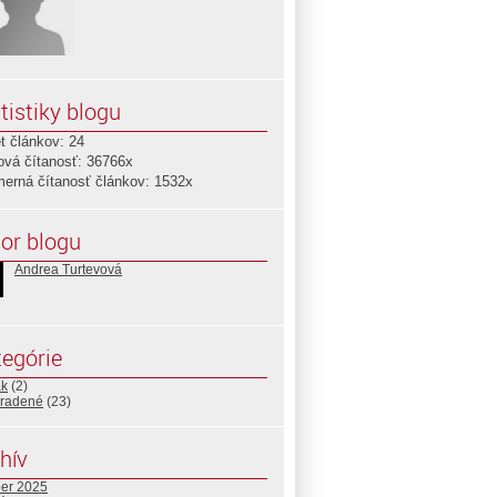
tistiky blogu
t článkov: 24
ová čítanosť: 36766x
merná čítanosť článkov: 1532x
or blogu
Andrea Turtevová
egórie
ak
(2)
radené
(23)
hív
ber 2025