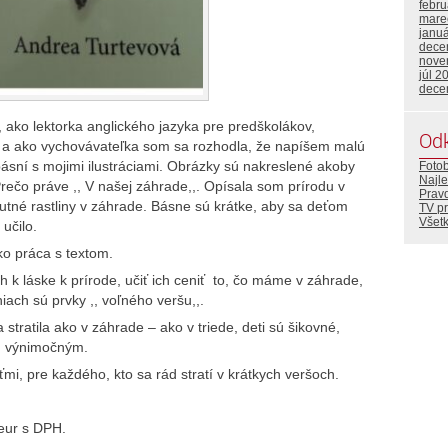
febr
mare
janu
dece
nove
júl 2
dece
 ako lektorka anglického jazyka pre predškolákov,
Od
e a ako vychovávateľka som sa rozhodla, že napíšem malú
 básní s mojimi ilustráciami. Obrázky sú nakreslené akoby
Foto
Najle
. Prečo práve ,, V našej záhrade,,. Opísala som prírodu v
Prav
utné rastliny v záhrade. Básne sú krátke, aby sa deťom
TV p
Všetk
 učilo.
ako práca s textom.
 ich k láske k prírode, učiť ich ceniť to, čo máme v záhrade,
iach sú prvky ,, voľného veršu,,.
stratila ako v záhrade – ako v triede, deti sú šikovné,
im výnimočným.
i, pre každého, kto sa rád stratí v krátkych veršoch.
 eur s DPH.